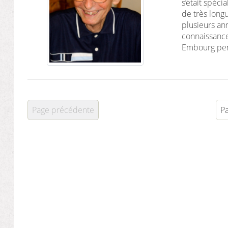
s’était spéc
de très lon
plusieurs anne
connaissance d
Embourg pend
Page précédente
Pa