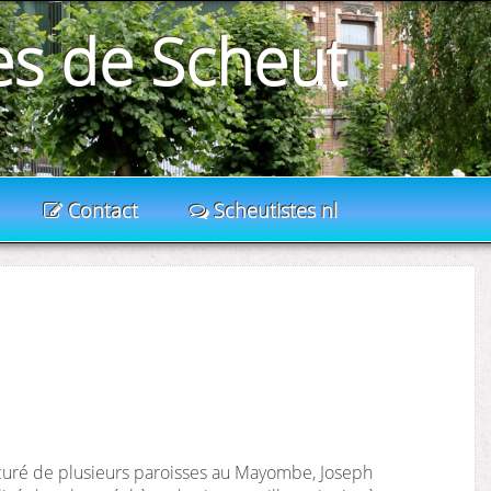
es de Scheut
Contact
Scheutistes nl
curé de plusieurs paroisses au Mayombe, Joseph