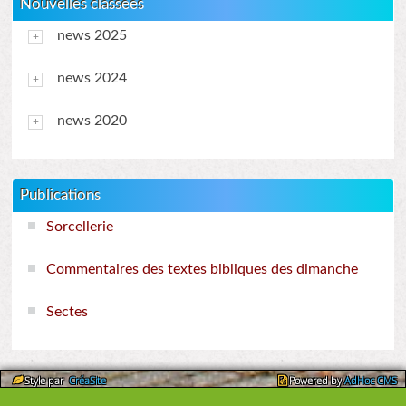
Nouvelles classées
news 2025
news 2024
news 2020
Publications
Sorcellerie
Commentaires des textes bibliques des dimanche
Sectes
Style par
CréaSite
Powered by
AdHoc CMS